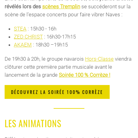
révélés lors des
scènes Tremplin
se succéderont sur la
scène de l’espace concerts pour faire vibrer Naves :
STEA
: 15h30 - 16h
ZED CHRIST
: 16h30-17h15
AKAEM
: 18h30 –19h15
De 19h30 à 20h, le groupe navarois
Hors-Classe
viendra
clôturer cette première partie musicale avant le
lancement de la grande
Soirée 100 % Corrèze !
DÉCOUVREZ LA SOIRÉE 100% CORRÈZE
LES ANIMATIONS